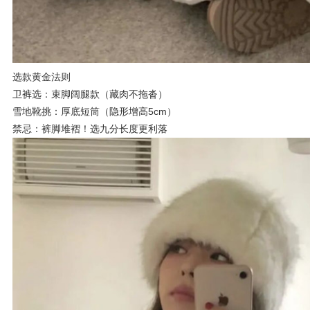
选款黄金法则
卫裤选：束脚阔腿款（藏肉不拖沓）
雪地靴挑：厚底短筒（隐形增高5cm）
禁忌：裤脚堆褶！选九分长度更利落