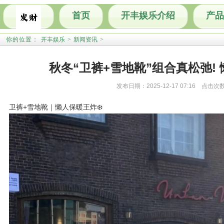
首页
开丰娱乐介绍
产品
你的位置：
开丰娱乐
>
新闻资讯
>
秋冬“卫裤+雪地靴”组合真松弛!
发布日期：2025-12-17 07:16 点击次
卫裤+雪地靴｜懒人保暖王炸❄️