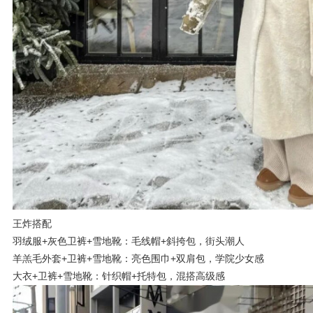
王炸搭配
羽绒服+灰色卫裤+雪地靴：毛线帽+斜挎包，街头潮人
羊羔毛外套+卫裤+雪地靴：亮色围巾+双肩包，学院少女感
大衣+卫裤+雪地靴：针织帽+托特包，混搭高级感